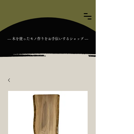
― 木を使ったモノ作りをお手伝いするショップ ―