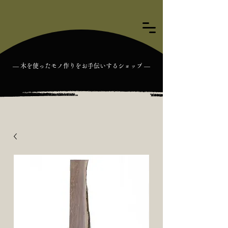
― 木を使ったモノ作りをお手伝いするショップ ―