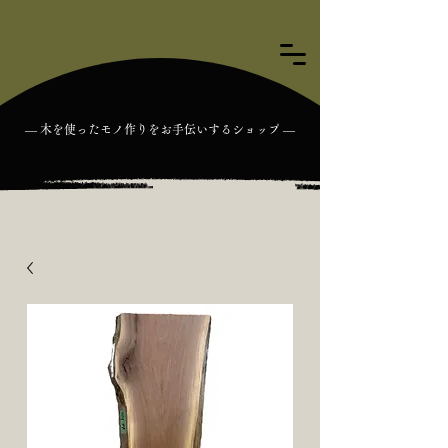
― 木を使ったモノ作りをお手伝いするショップ ―