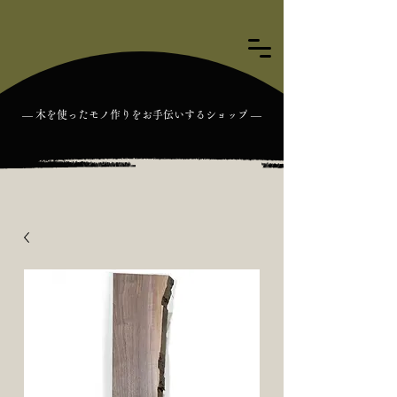
― 木を使ったモノ作りをお手伝いするショップ ―