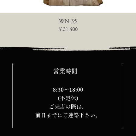
WN-35
価格
￥31,400
営業時間
8:30～18:00
(不定休)
ご来店の際は、
前日までにご連絡下さい。