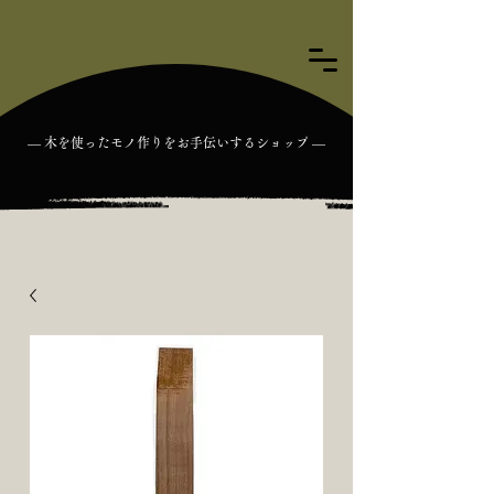
― 木を使ったモノ作りをお手伝いするショップ ―