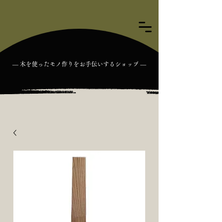
― 木を使ったモノ作りをお手伝いするショップ ―