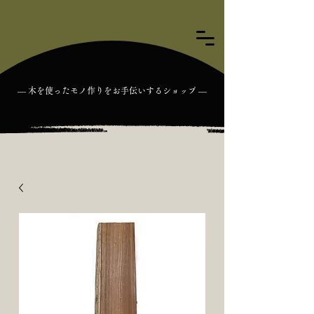
― 木を使ったモノ作りをお手伝いするショップ ―